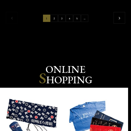
1
2
3
4
5
...
ONLINE
S
HOPPING