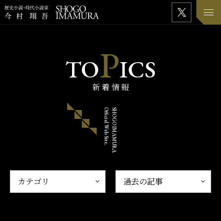
P
TO
ICS
新着情報
Official Web Site.
SHOGO IMAMURA