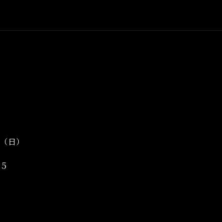
（日）
５