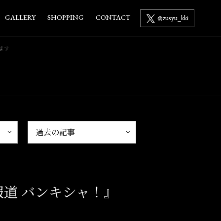
GALLERY
SHOPPING
CONTACT
@zusyu_kki
ます
道 バンキシャ！』